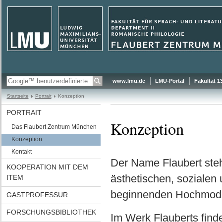
www.lmu.de
LMU-Portal
Fakultät 1
Startseite
Portrait
Konzeption
PORTRAIT
Konzeption
Das Flaubert Zentrum München
Konzeption
Kontakt
Der Name Flaubert steht
KOOPERATION MIT DEM
ästhetischen, sozialen
ITEM
beginnenden Hochmoder
GASTPROFESSUR
FORSCHUNGSBIBLIOTHEK
Im Werk Flauberts finde